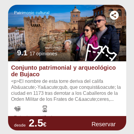
Patrimonio cultural
9.1
17 opiniones
Conjunto patrimonial y arqueológico
de Bujaco
<p>El nombre de esta torre deriva del califa
Ab&uacute;-Ya&acute;qub, que conquist&oacute; la
ciudad en 1173 tras derrotar a los Caballeros de la
Orden Militar de los Frates de C&aacute;ceres,...
Todos los...
45 minutos...
2.5
Reservar
€
desde