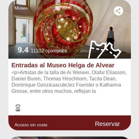
Museo
9.4
11102 opiniones
Entradas al Museo Helga de Alvear
<p>Artistas de la talla de Ai Weiwei, Olafur Eliasson,
Daniel Buren, Thomas Hirschhorn, Tacita Dean,
Dominique Gonz&aacute;lez Foerster o Katharina
Grosse, entre otros muchos, reflejan la
pasi&oacute;n...
90 min. aprox.
Reservar
Acceso sin coste