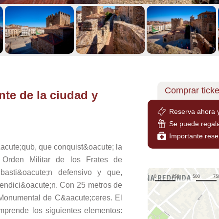
Comprar ticke
nte de la ciudad y
Reserva ahora 
Se puede regal
Importante reser
&acute;qub, que conquist&oacute; la
 Orden Militar de los Frates de
basti&oacute;n defensivo y que,
rendici&oacute;n. Con 25 metros de
 Monumental de C&aacute;ceres. El
mprende los siguientes elementos: