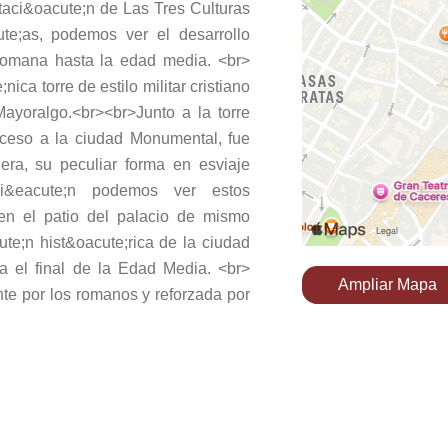
taci&oacute;n de Las Tres Culturas
ute;as, podemos ver el desarrollo
 romana hasta la edad media. <br>
ica torre de estilo militar cristiano
ayoralgo.<br><br>Junto a la torre
acceso a la ciudad Monumental, fue
era, su peculiar forma en esviaje
bi&eacute;n podemos ver estos
n el patio del palacio de mismo
te;n hist&oacute;rica de la ciudad
 el final de la Edad Media. <br>
Ampliar Mapa
nte por los romanos y reforzada por