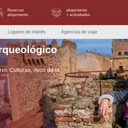
Reservar
alojamiento
alojamiento
+ actividades
Lugares de interés
Agencias de viaje
arqueológico
res Culturas, Arco de la