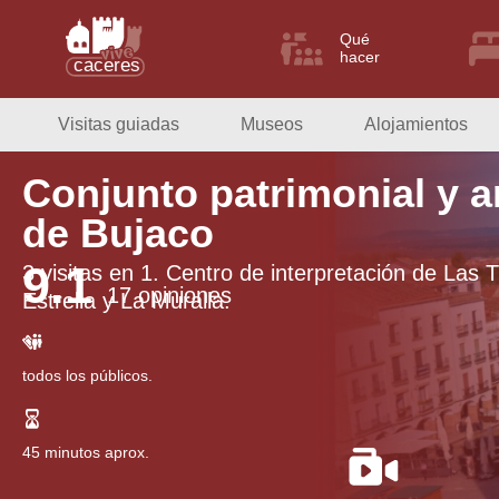
Qué
hacer
Visitas guiadas
Museos
Alojamientos
Conjunto patrimonial y 
de Bujaco
9.1
3 visitas en 1. Centro de interpretación de Las T
17 opiniones
Estrella y La Muralla.
todos los públicos.
45 minutos aprox.