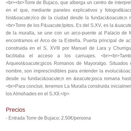
<br><br>Torre de Bujaco, que alberga un centro de interpre
en el que, mediante paneles explicativos y fotograf&iac
hist&oacute;rico de la ciudad desde la fundaci&oacute;n
<br>Torre de los P&uacute;lpitos. Es del S.XV, es la &uacute;n
de la muralla, se une con un arco-puente al Palacio de M
encontramos el Arco de la Estrella. Puerta principal de 
construida en el S. XVIII por Manuel de Lara y Churrigu
facilitaba el acceso a los carruajes. <br><br>Tam
Arqueol&oacute;gicos Romanos de Mayoralgo. Situados e
nombre, son imprescindibles para entender la evoluci&oacu
desde su fundaci&oacute;n en &eacute;poca romana hasta
<br>Para concluir, tenemos La Muralla construida inicialme
los Almohades en el S.XII.</p>
Precios
- Entrada Torre de Bujaco: 2.50€/persona