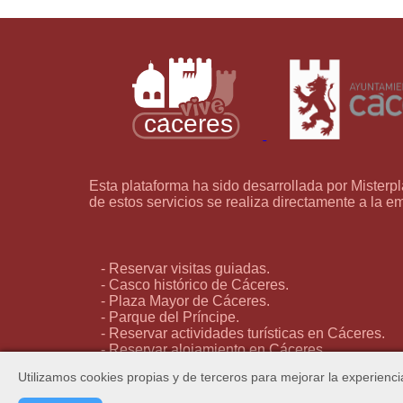
Esta plataforma ha sido desarrollada por Misterpl
de estos servicios se realiza directamente a la e
- Reservar visitas guiadas.
- Casco histórico de Cáceres.
- Plaza Mayor de Cáceres.
- Parque del Príncipe.
- Reservar actividades turísticas en Cáceres.
- Reservar alojamiento en Cáceres.
- Reservar apartamentos turísticos en Cáceres.
Utilizamos cookies propias y de terceros para mejorar la experienc
- Museos de Cáceres.
- Lugares de interés en Cáceres.