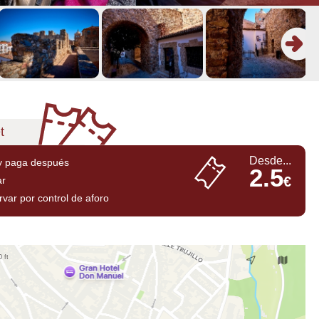
t
Desde...
y paga después
2.5
€
ar
var por control de aforo