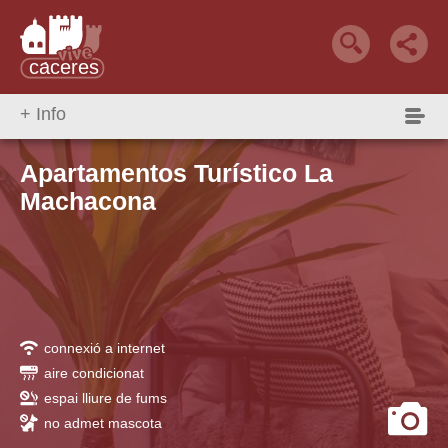
+ Info
Qué Hacer
Reservar alojamiento
alojamiento +
Apartamentos Turístico La
Machacona
connexió a internet
aire condicionat
espai lliure de fums
no admet mascota