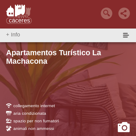
+ Info
Qué Hacer
Reservar alojamiento
alojamiento +
Apartamentos Turístico La
Machacona
collegamento internet
aria condizionata
spazio per non fumatori
animali non ammessi