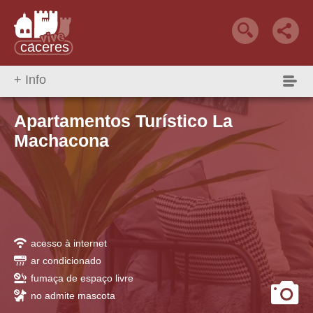
+ Info
Qué Hacer
Reservar alojamiento
alojamiento +
Apartamentos Turístico La
Machacona
acesso à internet
ar condicionado
fumaça de espaço livre
no admite mascota