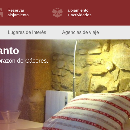
Reservar
alojamiento
alojamiento
+ actividades
Lugares de interés
Agencias de viaje
anto
orazón de Cáceres.