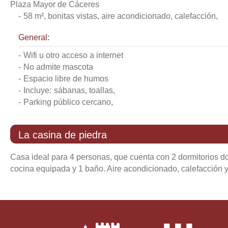
Plaza Mayor de Cáceres
-
58 m², bonitas vistas, aire acondicionado, calefacción,
general:
-
wifi u otro acceso a internet
-
no admite mascota
-
espacio libre de humos
-
incluye:
sábanas, toallas,
-
parking público cercano,
la casina de piedra
Casa ideal para 4 personas, que cuenta con 2 dormitorios do
cocina equipada y 1 baño. Aire acondicionado, calefacción y 
-
casa con:
salón, cocina, 2 habitaciones y 1 baño
-
58 m²,
general: