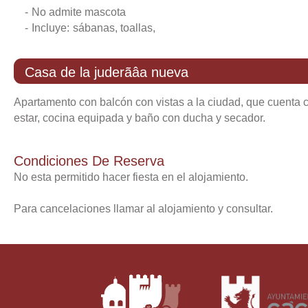
-
no admite mascota
-
incluye:
sábanas, toallas,
casa de la juderãâ­a nueva
Apartamento con balcón con vistas a la ciudad, que cuenta c
estar, cocina equipada y baño con ducha y secador.
-
apartamento con:
salón, cocina, 2 habitaciones y 1 b
-
Condiciones De Reserva
75 m², entrada directa desde el exterior, bonitas vistas, aire acondicionado,
No esta permitido hacer fiesta en el alojamiento.
calefacción,
Para cancelaciones llamar al alojamiento y consultar.
general:
-
wifi u otro acceso a internet
-
no admite mascota
-
espacio libre de humos
-
incluye:
sábanas, toallas,