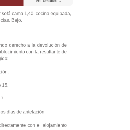
ver detalles...
o,
toallas,
o,
toallas,
 de comedor,
y sofá-cama 1,40, cocina equipada,
cias. Bajo.
igorífico,
o,
mesa de estudio,
iendo derecho a la devolución de
igorífico,
o,
mesa de estudio,
cador de pelo,
toallas,
 de comedor,
blecimiento con la resultante de
gido:
ción.
o,
toallas,
 de comedor,
o,
mesa de estudio,
 15.
igorífico,
 7
o,
o,
toallas,
os días de antelación.
igorífico,
directamente con el alojamiento