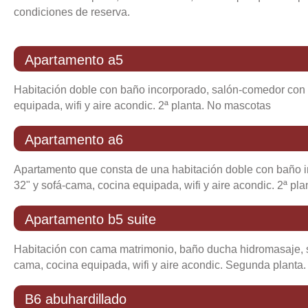
condiciones de reserva.
apartamento a5
Habitación doble con baño incorporado, salón-comedor con 
equipada, wifi y aire acondic. 2ª planta. No mascotas
-
apartamento con:
salón(30 m²), cocina, 1 habitación
-
45 m², bonitas vistas, aire acondicionado, calefacción,
apartamento a6
general:
Apartamento que consta de una habitación doble con baño 
32" y sofá-cama, cocina equipada, wifi y aire acondic. 2ª pla
-
wifi u otro acceso a internet
-
apartamento con:
salón, cocina, 1 habitación
-
admite mascota
-
45 m²,
apartamento b5 suite
-
espacio libre de humos
-
incluye:
sábanas,
general:
Habitación con cama matrimonio, baño ducha hidromasaje, 
cama, cocina equipada, wifi y aire acondic. Segunda planta
distribución:
-
apartamento con:
salón(25 m²), cocina (10 m²), 1 habi
distribución:
salón
(30 m²)
-
70 m²,
b6 abuhardillado
-
sofá-cama, sillas = 3, mesa de centro, mesa de co
salón