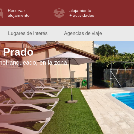
Reservar
alojamiento
alojamiento
+ actividades
Lugares de interés
Agencias de viaje
 Prado
nofranqueado, en la zona