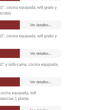
medor,
", cocina equipada, wifi gratis y
ascotas
taciones
ver detalles...
medor,
", cocina equipada, wifi gratis y
igorífico,
igorífico,
ra , tostadora,
ver detalles...
32" y sofá-cama, cocina equipada,
medor,
igorífico,
ver detalles...
cocina equipada, wifi
o,
mesa de estudio,
o,
mesa de estudio,
 de centro, mesa de comedor,
stancias.1 planta
igorífico,